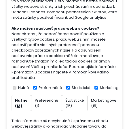
vo Vašom prehliadači. Tieto informácie bežne používajú
všetky webové stránky a ich prechádzaním dochádza k
ukladaniu cookies. Pomocou partnerských skriptov, ktoré
môžu stránky používať (napríklad Google analytics
Ako môžem nastaviť prácu webu s cookies?
Napriek tomu, že odporúčame povoliť používanie
všetkých typov cookies, prácu webu s nimi môžete
nastaviť podľa vlastných preferencií pomocou
checkboxov zobrazených nižšie. Po odsúhlasení
nastavenia práce s cookies môžete zmeniť svoje
rozhodnutie zmazaním či editáciou cookies priamo v
nastavení Vášho prehliadača. Podrobnejšie informácie
k premazaniu cookies nájdete v Pomocníkovi Vášho
prehliadača.
Nutné
Preferenčné
Štatistické
Marketingové
Nutné
Preferenčné
Štatistické
Marketingové
Ne
(13)
(1)
(15)
(15)
(7)
Tieto informácie sú nevyhnutné k správnemu chodu
webovej stránky ako napríklad vkladanie tovaru do