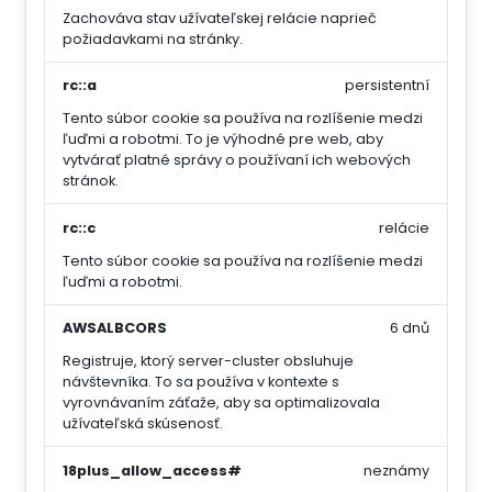
Zachováva stav užívateľskej relácie naprieč
požiadavkami na stránky.
rc::a
persistentní
Tento súbor cookie sa používa na rozlíšenie medzi
ľuďmi a robotmi. To je výhodné pre web, aby
vytvárať platné správy o používaní ich webových
stránok.
rc::c
relácie
Tento súbor cookie sa používa na rozlíšenie medzi
ľuďmi a robotmi.
AWSALBCORS
6 dnů
Registruje, ktorý server-cluster obsluhuje
návštevníka. To sa používa v kontexte s
vyrovnávaním záťaže, aby sa optimalizovala
užívateľská skúsenosť.
18plus_allow_access#
neznámy