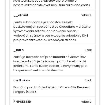
návštevníka počas návštev a preferencie
návštevníka deaktivovať našu funkciu živého chatu.
__cfruid
relácie
Tento súbor cookie je súčasťou služieb
poskytovaných spoločnosťou Cloudflare – vrátane
vyrovnávania záťaže, doručovania obsahu
webových stránok a poskytovania pripojenia DNS
pre prevádzkovateľov webových stránok.
_auth
1 rok
Zaisťuje bezpečnosť prehliadania návštevníkov
tým, že zabraňuje falšovaniu požiadaviek medzi
stránkami. Tento súbor cookie je nevyhnutný pre
bezpečnosť webu a návštevníka.
csrftoken
1 rok
Pomáha predchádzať útokom Cross-Site Request
Forgery (CSRF).
PHPSESSID
relácie