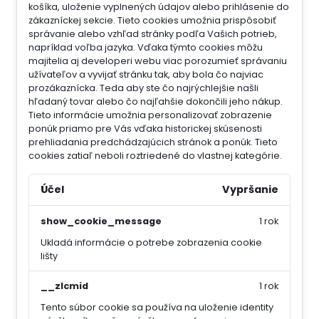
košíka, uloženie vyplnených údajov alebo prihlásenie do
zákazníckej sekcie.
Tieto cookies umožnia prispôsobiť
správanie alebo vzhľad stránky podľa Vašich potrieb,
napríklad voľba jazyka.
Vďaka týmto cookies môžu
majitelia aj developeri webu viac porozumieť správaniu
užívateľov a vyvijať stránku tak, aby bola čo najviac
prozákaznícka. Teda aby ste čo najrýchlejšie našli
hľadaný tovar alebo čo najľahšie dokončili jeho nákup.
Tieto informácie umožnia personalizovať zobrazenie
ponúk priamo pre Vás vďaka historickej skúsenosti
prehliadania predchádzajúcich stránok a ponúk.
Tieto
cookies zatiaľ neboli roztriedené do vlastnej kategórie.
Účel
Vypršanie
show_cookie_message
1 rok
Ukladá informácie o potrebe zobrazenia cookie
lišty
__zlcmid
1 rok
Tento súbor cookie sa používa na uloženie identity