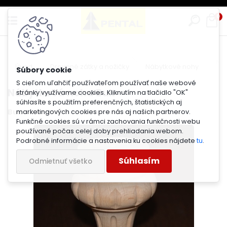
0
Ná
Úvod
Drevené zátky a nožičky
Nábytkové nohy
S cieľom uľahčiť používateľom používať naše webové
Nábytková noha Buk
stránky využívame cookies. Kliknutím na tlačidlo "OK"
súhlasíte s použitím preferenčných, štatistických aj
Buk
marketingových cookies pre nás aj našich partnerov.
Funkčné cookies sú v rámci zachovania funkčnosti webu
používané počas celej doby prehliadania webom.
Podrobné informácie a nastavenia ku cookies nájdete
tu
.
Súhlasím
Odmietnuť všetko