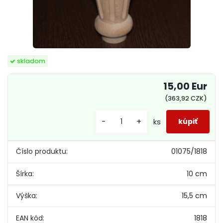
skladom
15,00 Eur
(363,92 CZK)
-
+
ks
Číslo produktu:
01075/1818
Šírka:
10 cm
Výška:
15,5 cm
EAN kód:
1818