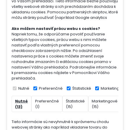
vo Vašom prehliadači. Tieto informácie bežne používajú
všetky webové stránky a ich prechádzaním dochádza k
ukladaniu cookies. Pomocou partnerských skriptov, ktoré
môžu stránky používať (napríklad Google analytics
Ako môžem nastaviť prácu webu s cookies?
Napriek tomu, že odporúčame povoliť používanie
všetkých typov cookies, prácu webu s nimi môžete
nastaviť podľa vlastných preferencií pomocou
checkboxov zobrazených nižšie. Po odsúhlasení
nastavenia práce s cookies môžete zmeniť svoje
rozhodnutie zmazaním či editáciou cookies priamo v
nastavení Vášho prehliadača. Podrobnejšie informácie
k premazaniu cookies nájdete v Pomocníkovi Vášho
prehliadača.
Nutné
Preferenčné
Štatistické
Marketingové
Nutné
Preferenčné
Štatistické
Marketingové
Ne
(13)
(1)
(15)
(15)
(7)
Tieto informácie sú nevyhnutné k správnemu chodu
webovej stránky ako napríklad vkladanie tovaru do