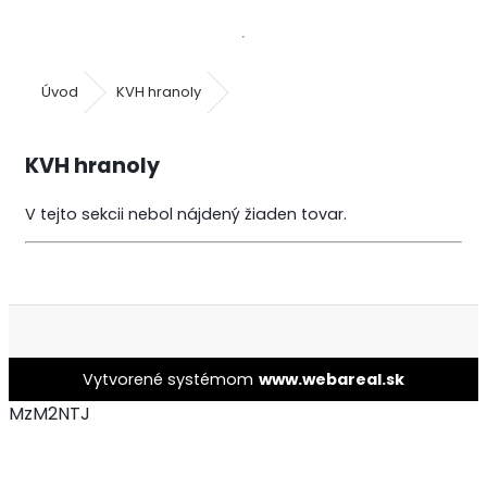
Úvod
KVH hranoly
KVH hranoly
V tejto sekcii nebol nájdený žiaden tovar.
Vytvorené systémom
www.webareal.sk
MzM2NTJ