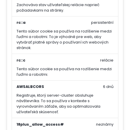
Zachováva stav užívateľskej relácie naprieč
požiadavkami na stránky.
rc::a
persistentní
Tento súbor cookie sa používa na rozlíšenie medzi
ľuďmi a robotmi. To je výhodné pre web, aby
vytvárať platné správy o používaní ich webových
stránok.
rc::c
relácie
Tento súbor cookie sa používa na rozlíšenie medzi
ľuďmi a robotmi.
AWSALBCORS
6 dnů
Registruje, ktorý server-cluster obsluhuje
návštevníka. To sa používa v kontexte s
vyrovnávaním záťaže, aby sa optimalizovala
užívateľská skúsenosť.
18plus_allow_access#
neznámy