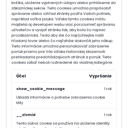
košíka, uloženie vyplnených údajov alebo prihlásenie do
zákazníckej sekcie.
Tieto cookies umožnia prispôsobiť
správanie alebo vzhľad stránky podľa Vašich potrieb,
napríklad voľba jazyka.
Vďaka týmto cookies môžu
majitelia aj developeri webu viac porozumieť správaniu
užívateľov a vyvijať stránku tak, aby bola čo najviac
prozákaznícka. Teda aby ste čo najrýchlejšie našli
hľadaný tovar alebo čo najľahšie dokončili jeho nákup.
Tieto informácie umožnia personalizovať zobrazenie
ponúk priamo pre Vás vďaka historickej skúsenosti
prehliadania predchádzajúcich stránok a ponúk.
Tieto
cookies zatiaľ neboli roztriedené do vlastnej kategórie.
Účel
Vypršanie
show_cookie_message
1 rok
Ukladá informácie o potrebe zobrazenia cookie
lišty
__zlcmid
1 rok
Tento súbor cookie sa používa na uloženie identity