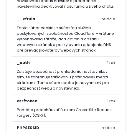
návštevníka počas návštev a preferencie
návštevníka deaktivovať našu funkciu živého chatu.
__cfruid
relácie
Tento súbor cookie je súčasťou služieb
poskytovaných spoločnosťou Cloudflare – vrátane
vyrovnávania záťaže, doručovania obsahu
webových stránok a poskytovania pripojenia DNS
pre prevádzkovateľov webových stránok.
_auth
1 rok
Zaisťuje bezpečnosť prehliadania návštevníkov
tým, že zabraňuje falšovaniu požiadaviek medzi
stránkami. Tento súbor cookie je nevyhnutný pre
bezpečnosť webu a návštevníka.
csrftoken
1 rok
Pomáha predchádzať útokom Cross-Site Request
Forgery (CSRF).
PHPSESSID
relácie